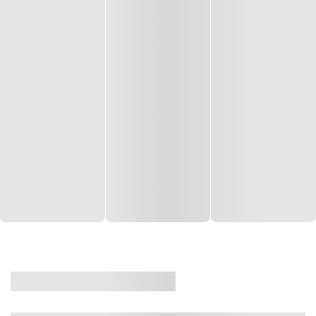
CASA
VENDA
CÓD: 19327