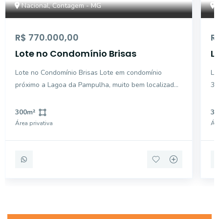
Nacional, Contagem - MG
R$ 770.000,00
R
Lote no Condomínio Brisas
L
B
Lote no Condomínio Brisas Lote em condomínio
Lot
próximo a Lagoa da Pampulha, muito bem localizado,
36
próximo a diversos comércios e pontos turísticos. O
pe
condomínio é um paraíso e oferece o melhor para
bu
300
m²
36
seu morador, com quadras, espaço fitness, áreas
de
Área privativa
Áre
verd
va