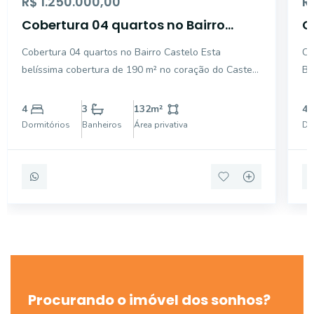
R$ 1.250.000,00
R
Cobertura 04 quartos no Bairro
C
Castelo
C
Cobertura 04 quartos no Bairro Castelo Esta
Co
belíssima cobertura de 190 m² no coração do Castelo
Be
é a combinação perfeita entre espaço, conforto e
ampl
qualidade de vida. Com uma planta extremamente
Sa
4
3
132
m²
4
funcional e ambientes que privilegiam luminosidade e
de
Dormitórios
Banheiros
Área privativa
Do
bem-es
il
Procurando o imóvel dos sonhos?