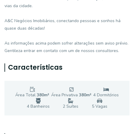
vias da cidade.
A&C Negócios Imobiliários, conectando pessoas e sonhos há
quase duas décadas!
As informações acima podem sofrer alterações sem aviso prévio.
Gentileza entrar em contato com um de nossos consultores.
Características
Área Total
380
m²
Área Privativa
380
m²
4
Dormitório
s
4
Banheiro
s
2
Suíte
s
5
Vaga
s