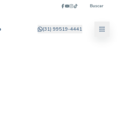
Buscar
o
(31) 99519-4441