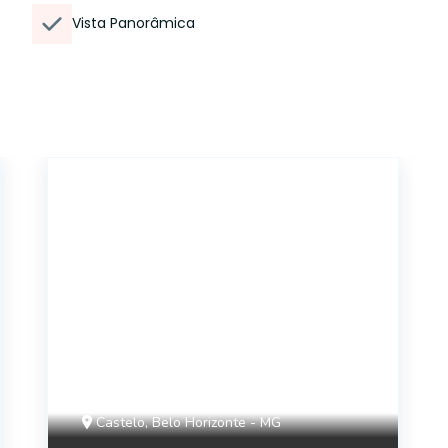
Vista Panorâmica
7061
Castelo, Belo Horizonte - MG