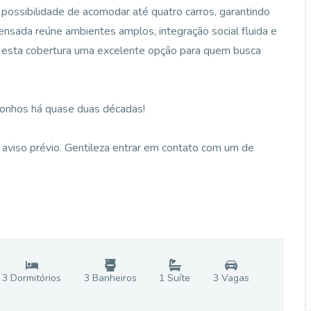
possibilidade de acomodar até quatro carros, garantindo
pensada reúne ambientes amplos, integração social fluida e
m esta cobertura uma excelente opção para quem busca
sonhos há quase duas décadas!
aviso prévio. Gentileza entrar em contato com um de
3
Dormitório
s
3
Banheiro
s
1
Suíte
3
Vaga
s