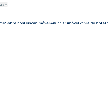
a.com
me
Sobre nós
Buscar imóvel
Anunciar imóvel
2ª via do bolet