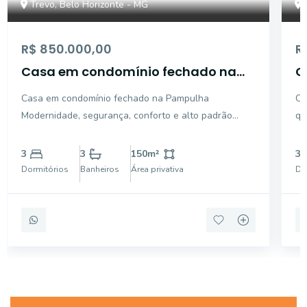
Trevo, Belo Horizonte - MG
R$ 850.000,00
R
Casa em condomínio fechado na
C
Pampulha
T
Casa em condomínio fechado na Pampulha
Cas
Modernidade, segurança, conforto e alto padrão
qu
definem esse inovador condomínio de casas em
Po
bairro nobre da Pampulha! O condomínio, recém
co
3
3
150
m²
3
construído conta com infraestrutura de lazer como
mo
Dormitórios
Banheiros
Área privativa
Do
piscina aquecida, espa
co