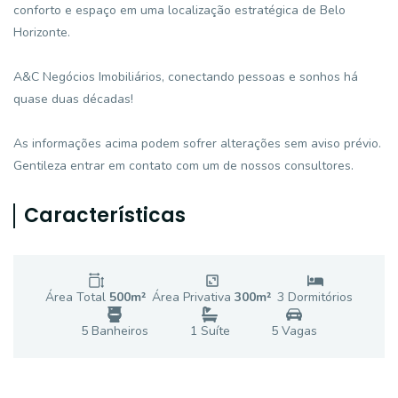
conforto e espaço em uma localização estratégica de Belo
Horizonte.
A&C Negócios Imobiliários, conectando pessoas e sonhos há
quase duas décadas!
As informações acima podem sofrer alterações sem aviso prévio.
Gentileza entrar em contato com um de nossos consultores.
Características
Área Total
500
m²
Área Privativa
300
m²
3
Dormitório
s
5
Banheiro
s
1
Suíte
5
Vaga
s