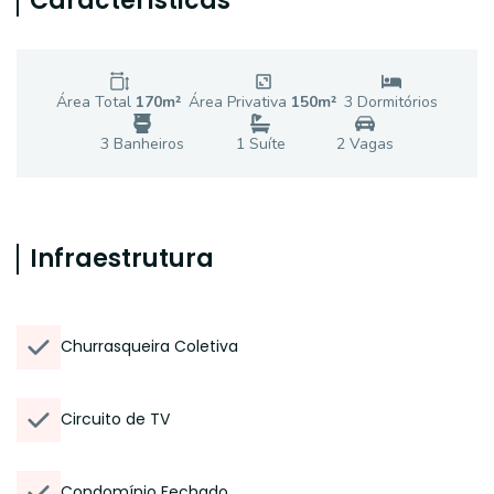
Características
Área Total
170
m²
Área Privativa
150
m²
3
Dormitório
s
3
Banheiro
s
1
Suíte
2
Vaga
s
Infraestrutura
Churrasqueira Coletiva
Circuito de TV
Condomínio Fechado