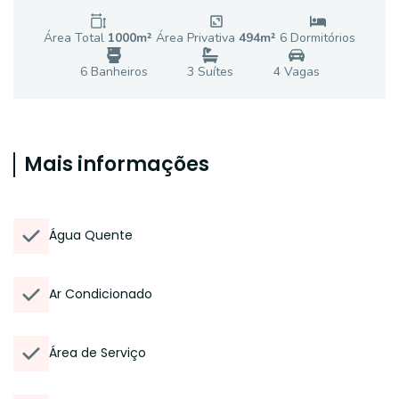
Área Total
1000
m²
Área Privativa
494
m²
6
Dormitório
s
6
Banheiro
s
3
Suíte
s
4
Vaga
s
Mais informações
Água Quente
Ar Condicionado
Área de Serviço