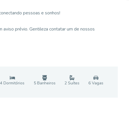
 conectando pessoas e sonhos!
 aviso prévio. Gentileza contatar um de nossos
4
Dormitório
s
5
Banheiro
s
2
Suíte
s
6
Vaga
s