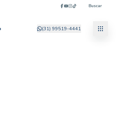
Buscar
o
(31) 99519-4441