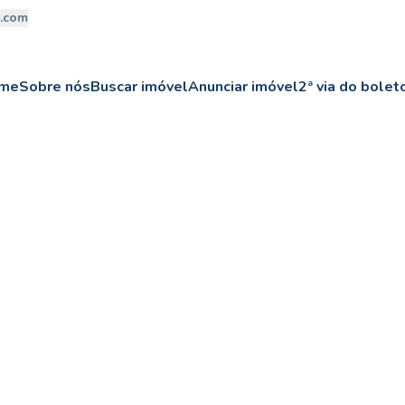
a.com
me
Sobre nós
Buscar imóvel
Anunciar imóvel
2ª via do bolet