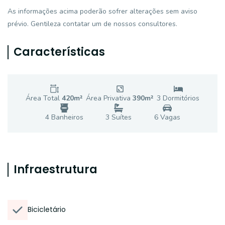
As informações acima poderão sofrer alterações sem aviso
prévio. Gentileza contatar um de nossos consultores.
Características
Área Total
420
m²
Área Privativa
390
m²
3
Dormitório
s
4
Banheiro
s
3
Suíte
s
6
Vaga
s
Infraestrutura
Bicicletário