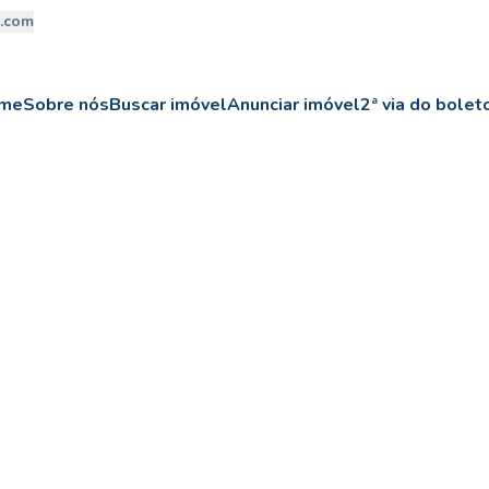
a.com
me
Sobre nós
Buscar imóvel
Anunciar imóvel
2ª via do bolet