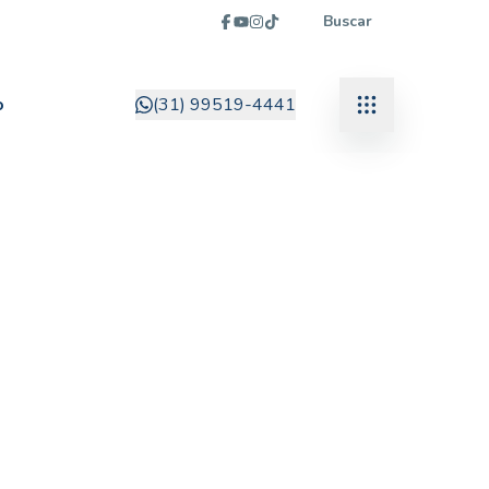
Buscar
o
(31) 99519-4441