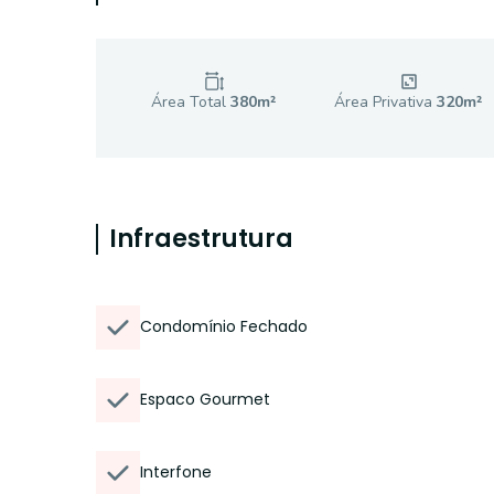
Área Total
380
m²
Área Privativa
320
m²
Infraestrutura
Condomínio Fechado
Espaco Gourmet
Interfone