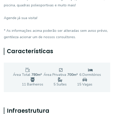
piscina, quadras poliesportivas e muito mais!
Agende já sua visita!
* As informações acima poderão ser alteradas sem aviso prévio,
gentileza acionar um de nossos consultores.
Características
Área Total
780
m²
Área Privativa
700
m²
6
Dormitório
s
11
Banheiro
s
5
Suíte
s
15
Vaga
s
Infraestrutura