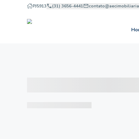
PJ5913
(31) 3656-4441
contato@aecimobiliari
Ho