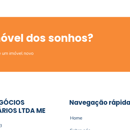
móvel dos sonhos?
e um imóvel novo
GÓCIOS
Navegação rápid
ÁRIOS LTDA ME
Home
3