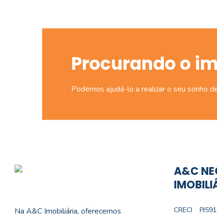
Procurando o i
Podemos ajudá-lo a realizar o seu sonho d
A&C NE
IMOBILI
CRECI
PJ591
Na A&C Imobiliária, oferecemos