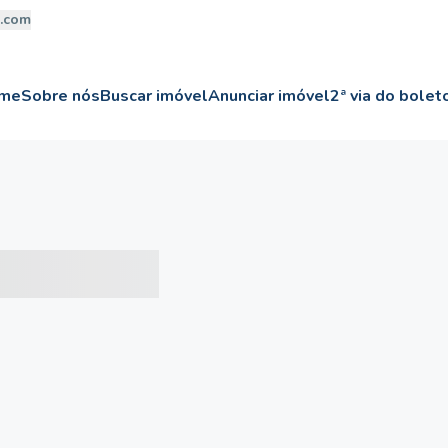
a.com
me
Sobre nós
Buscar imóvel
Anunciar imóvel
2ª via do bolet