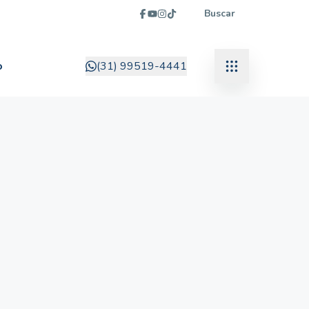
Buscar
o
(31) 99519-4441