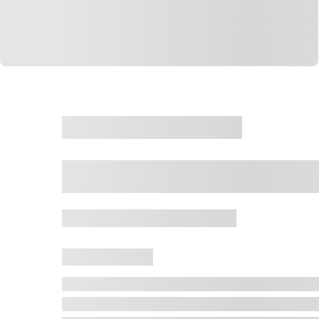
CASA
VENDA
CÓD: 19327
Casa 5 Dormitórios 
Jurerê Internacional, Florianópolis - SC