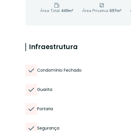
Área Total
449
m²
Área Privativa
697
m²
Infraestrutura
Condomínio Fechado
Guarita
Portaria
Segurança