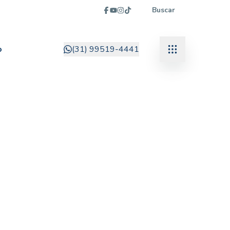
Buscar
o
(31) 99519-4441