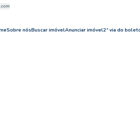
a.com
me
Sobre nós
Buscar imóvel
Anunciar imóvel
2ª via do bolet