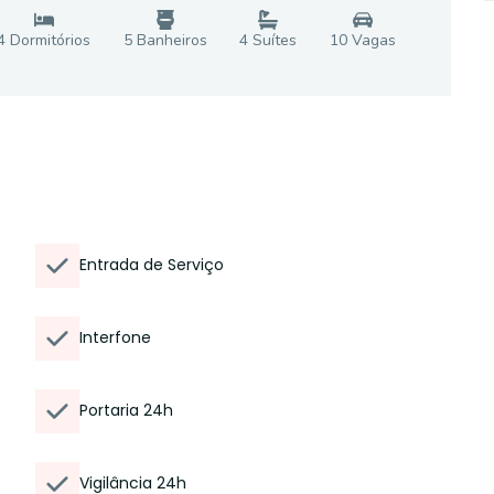
4
Dormitório
s
5
Banheiro
s
4
Suíte
s
10
Vaga
s
Entrada de Serviço
Interfone
Portaria 24h
Vigilância 24h