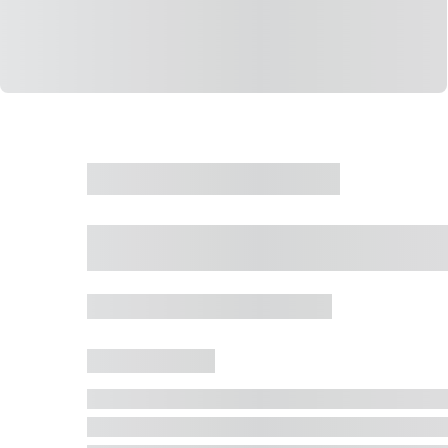
CASA
VENDA
CÓD: 19327
Casa 5 Dormitórios 
Jurerê Internacional, Florianópolis - SC