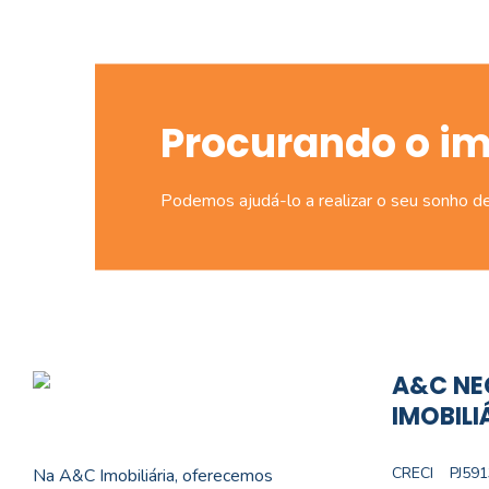
Procurando o i
Podemos ajudá-lo a realizar o seu sonho d
A&C NE
IMOBILI
CRECI
PJ591
Na A&C Imobiliária, oferecemos