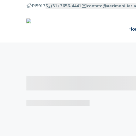
PJ5913
(31) 3656-4441
contato@aecimobiliari
Ho