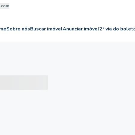
a.com
me
Sobre nós
Buscar imóvel
Anunciar imóvel
2ª via do bolet