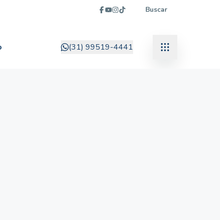
Buscar
o
(31) 99519-4441