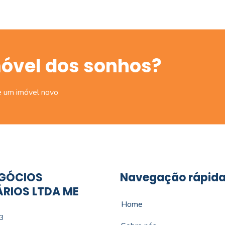
móvel dos sonhos?
e um imóvel novo
GÓCIOS
Navegação rápid
ÁRIOS LTDA ME
Home
3