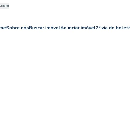
a.com
me
Sobre nós
Buscar imóvel
Anunciar imóvel
2ª via do bolet