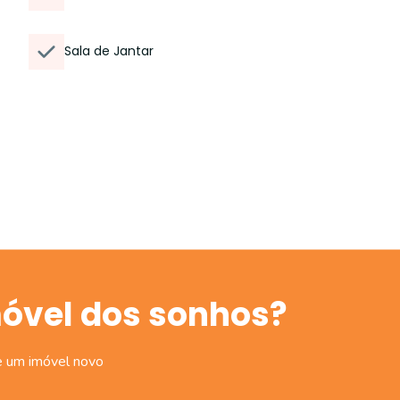
Sala de Jantar
móvel dos sonhos?
e um imóvel novo