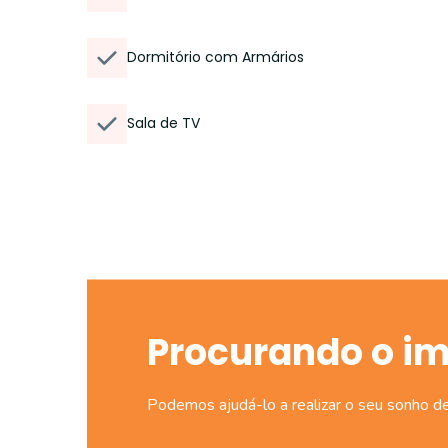
Dormitório com Armários
Sala de TV
Procurando o i
Podemos ajudá-lo a realizar o seu sonho d