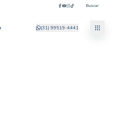
Buscar
o
(31) 99519-4441