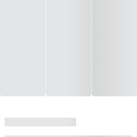
CASA
VENDA
CÓD: 19327