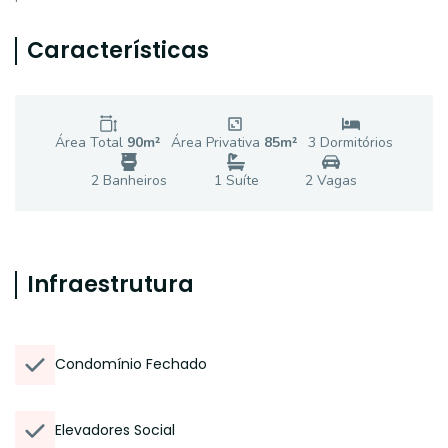
Características
Área Total
90
m²
Área Privativa
85
m²
3
Dormitório
s
2
Banheiro
s
1
Suíte
2
Vaga
s
Infraestrutura
Condomínio Fechado
Elevadores Social