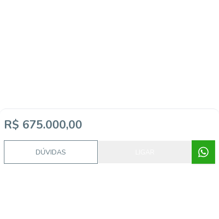
R$ 675.000,00
Imóveis semelhantes
DÚVIDAS
LIGAR
5668