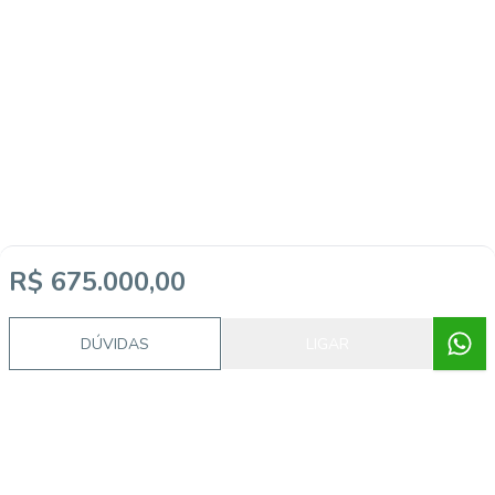
R$ 675.000,00
Imóveis semelhantes
DÚVIDAS
LIGAR
5668