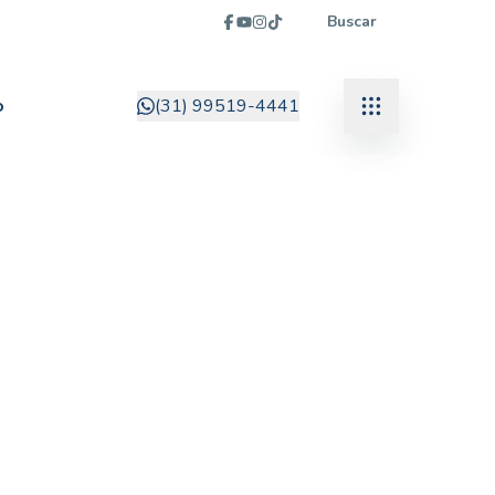
Buscar
o
(31) 99519-4441