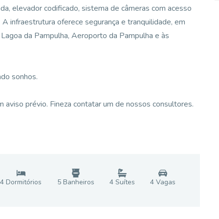
zada, elevador codificado, sistema de câmeras com acesso
. A infraestrutura oferece segurança e tranquilidade, em
o à Lagoa da Pampulha, Aeroporto da Pampulha e às
ndo sonhos.
 aviso prévio. Fineza contatar um de nossos consultores.
4
Dormitório
s
5
Banheiro
s
4
Suíte
s
4
Vaga
s