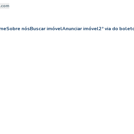
a.com
me
Sobre nós
Buscar imóvel
Anunciar imóvel
2ª via do bolet