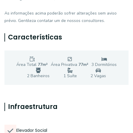
As informações acima poderão sofrer alterações sem aviso
prévio. Gentileza contatar um de nossos consultores.
Características
Área Total
77
m²
Área Privativa
77
m²
3
Dormitório
s
2
Banheiro
s
1
Suíte
2
Vaga
s
Infraestrutura
Elevador Social