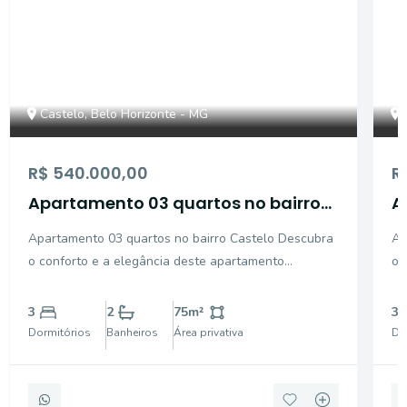
Castelo, Belo Horizonte - MG
R$ 540.000,00
R
Apartamento 03 quartos no bairro
A
Castelo
C
Apartamento 03 quartos no bairro Castelo Descubra
Apa
o conforto e a elegância deste apartamento
o 
recentemente reformado, com 3 quartos, incluindo
re
uma suíte, localizado em uma área privilegiada da
um
3
2
75
m²
3
cidade. Ao adentrar, você será recebido por uma
cidade. Ao adent
Dormitórios
Banheiros
Área privativa
Do
espaçosa
es