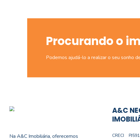
Procurando o i
Podemos ajudá-lo a realizar o seu sonho d
A&C NE
IMOBILI
CRECI
PJ591
Na A&C Imobiliária, oferecemos