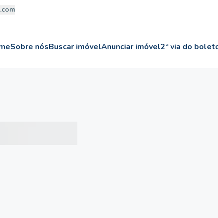
a.com
me
Sobre nós
Buscar imóvel
Anunciar imóvel
2ª via do bolet