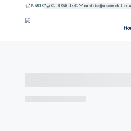
PJ5913
(31) 3656-4441
contato@aecimobiliari
Ho