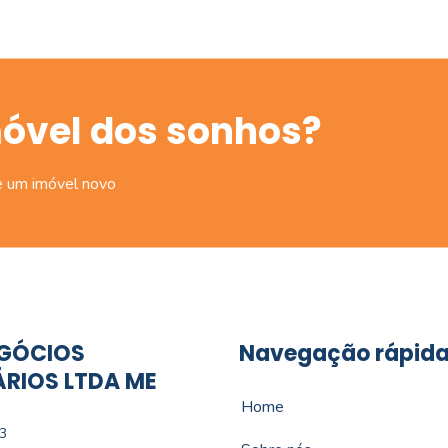
móvel dos sonhos?
e um imóvel novo
GÓCIOS
Navegação rápid
ÁRIOS LTDA ME
Home
3