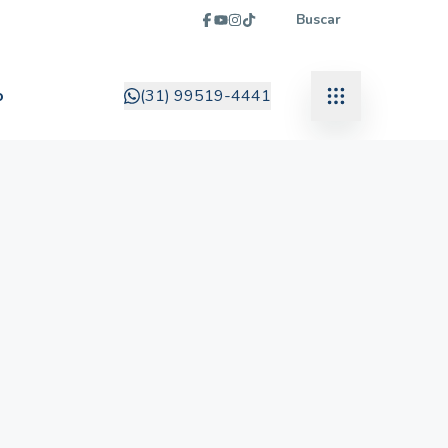
Buscar
o
(31) 99519-4441