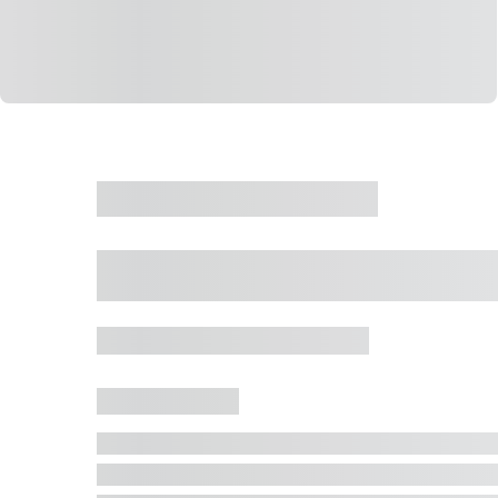
CASA
VENDA
CÓD: 19327
Casa 5 Dormitórios 
Jurerê Internacional, Florianópolis - SC