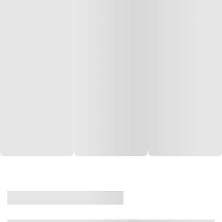
CASA
VENDA
CÓD: 19327