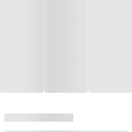
CASA
VENDA
CÓD: 19327