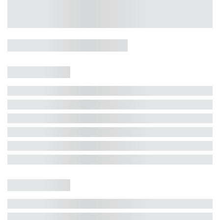
Casa 5 Dormitórios e Jacuzzi -
Jurerê
Jurerê Internacional, Florianópolis - SC