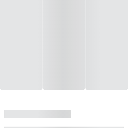
CASA
VENDA
CÓD: 19327