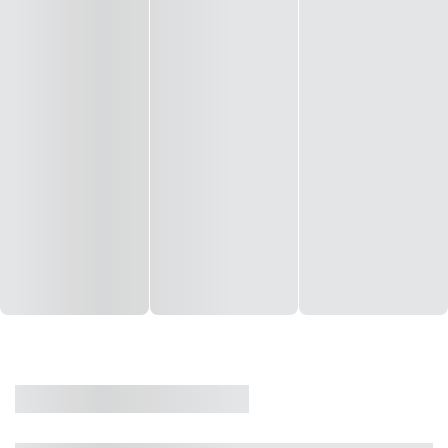
CASA
VENDA
CÓD: 19327