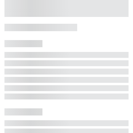
Casa 5 Dormitórios e Jacuzzi -
Jurerê
Jurerê Internacional, Florianópolis - SC