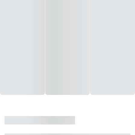
CASA
VENDA
CÓD: 19327