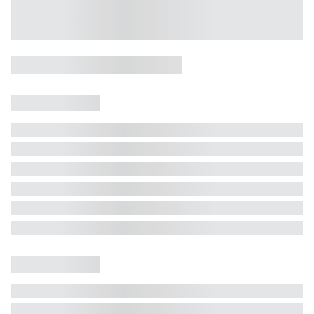
Casa 5 Dormitórios e Jacuzzi -
Jurerê
Jurerê Internacional, Florianópolis - SC