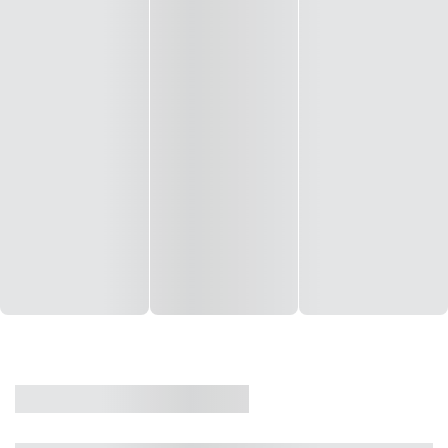
CASA
VENDA
CÓD: 19327