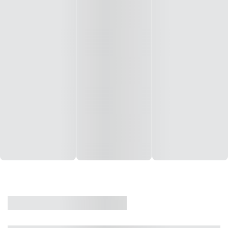
CASA
VENDA
CÓD: 19327