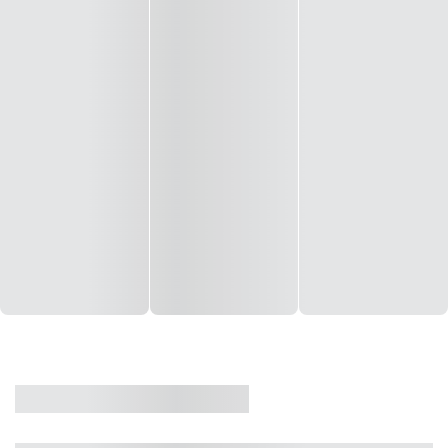
CASA
VENDA
CÓD: 19327