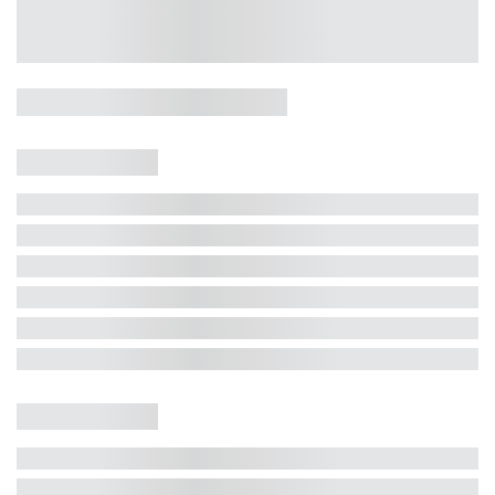
Casa 5 Dormitórios e Jacuzzi -
Jurerê
Jurerê Internacional, Florianópolis - SC