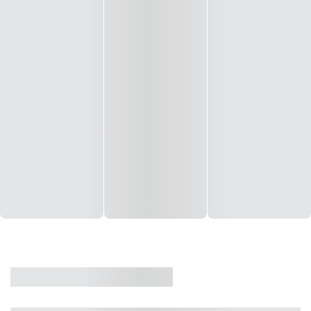
CASA
VENDA
CÓD: 19327