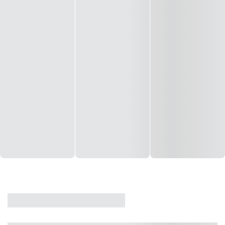
CASA
VENDA
CÓD: 19327